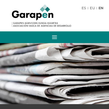
ES
EU
EN