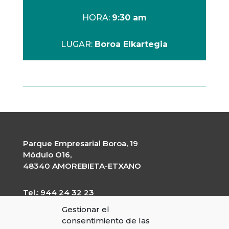
HORA:
9:30 am
LUGAR:
Boroa Elkartegia
Parque Empresarial Boroa, 19
Módulo O16,
48340 AMOREBIETA-ETXANO
Tel.: 944 24 32 23
garapen@garapen.eus
Gestionar el
CIF: G-20227203
consentimiento de las