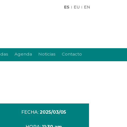
ES
EU
EN
adas
Agenda
Noticias
Contacto
FECHA:
2025/03/05
HORA:
11:30 am