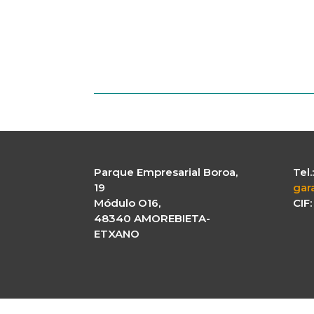
Parque Empresarial Boroa,
Tel
19
gar
Módulo O16,
CIF
48340 AMOREBIETA-
ETXANO