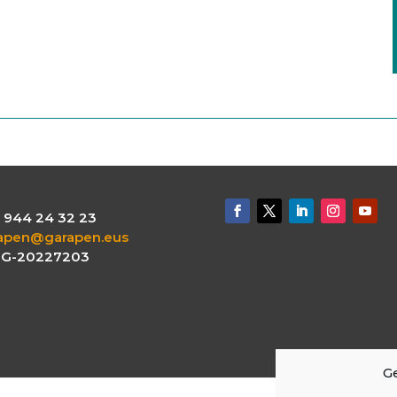
.: 944 24 32 23
apen@garapen.eus
: G-20227203
Ge