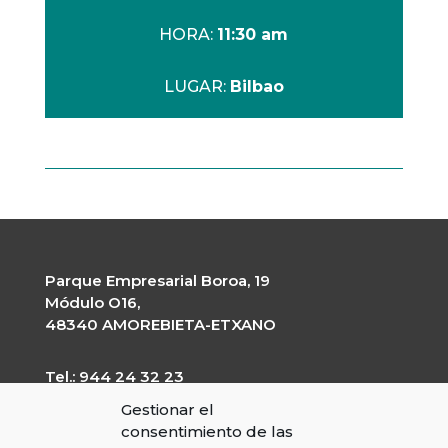
HORA:
11:30 am
LUGAR:
Bilbao
Parque Empresarial Boroa, 19
Módulo O16,
48340 AMOREBIETA-ETXANO
Tel.: 944 24 32 23
garapen@garapen.eus
Gestionar el
CIF: G-20227203
consentimiento de las