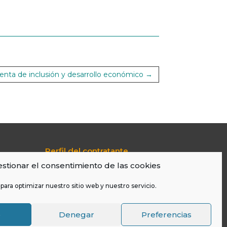
nta de inclusión y desarrollo económico
→
Perfil del contratante
Portal de Transparencia
stionar el consentimiento de las cookies
Aviso Legal
Política De Cookies
para optimizar nuestro sitio web y nuestro servicio.
LOPD
o
Denegar
Preferencias