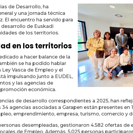
as de Desarrollo, ha
neral y una jornada técnica
iz. El encuentro ha servido para
 desarrollo de Euskadi
idades de los territorios.
ad en los territorios
edicado a hacer balance de la
También se ha podido hablar
la Ley Vasca de Empleo y el
stá impulsando junto a EUDEL,
ntos y las agencias de
 y promoción económica.
encias de desarrollo correspondientes a 2025, han reflej
 34 agencias asociadas a Garapen están presentes en 
pleo, emprendimiento, empresa, turismo, comercio y de
 personas desempleadas, gestionaron 4.582 ofertas de e
Locales de Empleo. Además, 5.025 personas participaron