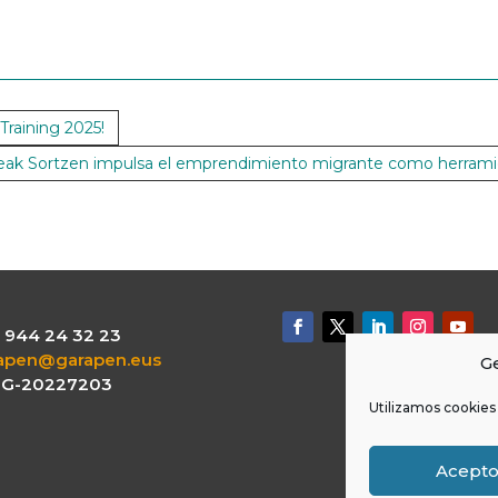
 Training 2025!
eak Sortzen impulsa el emprendimiento migrante como herramie
.: 944 24 32 23
apen@garapen.eus
Ge
: G-20227203
Utilizamos cookies 
Acept