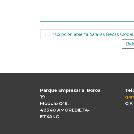
←
¡Inscripción abierta para las Becas Global
Bid
Parque Empresarial Boroa,
Tel
19
gar
Módulo O16,
CIF
48340 AMOREBIETA-
ETXANO