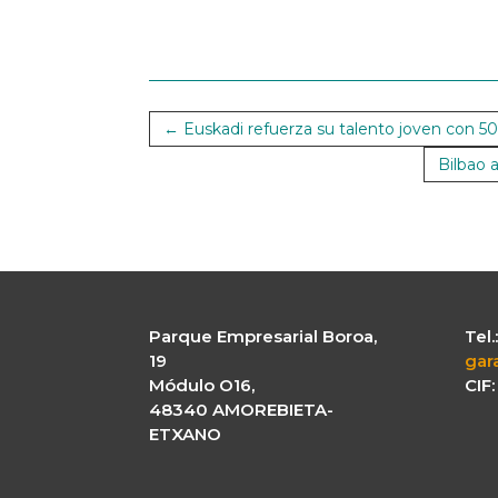
←
Euskadi refuerza su talento joven con 5
Bilbao 
Parque Empresarial Boroa,
Tel
19
gar
Módulo O16,
CIF
48340 AMOREBIETA-
ETXANO