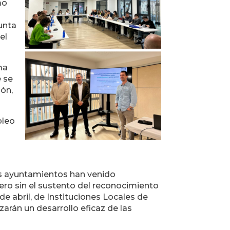
mo
unta
el
ma
é se
ión,
pleo
los ayuntamientos han venido
pero sin el sustento del reconocimiento
 de abril, de Instituciones Locales de
arán un desarrollo eficaz de las