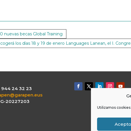
00 nuevas becas Global Training
acogerá los días 18 y 19 de enero Languages Lanean, el I. Congres
.: 944 24 32 23
apen@garapen.eus
Ge
: G-20227203
Utilizamos cookies 
Acept