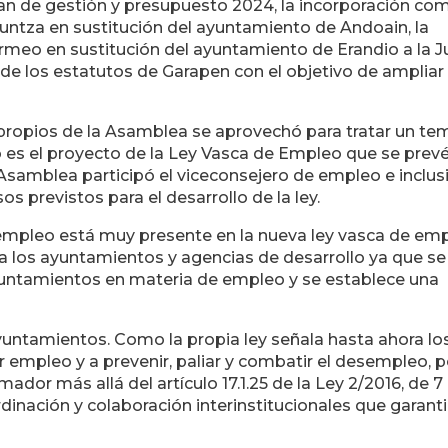
lan de gestión y presupuesto 2024, la incorporación co
ntza en sustitución del ayuntamiento de Andoain, la
meo en sustitución del ayuntamiento de Erandio a la J
 de los estatutos de Garapen con el objetivo de ampliar 
s propios de la Asamblea se aprovechó para tratar un te
 es el proyecto de la Ley Vasca de Empleo que se prev
Asamblea participó el viceconsejero de empleo e inclus
s previstos para el desarrollo de la ley.
e empleo está muy presente en la nueva ley vasca de em
ra los ayuntamientos y agencias de desarrollo ya que se
untamientos en materia de empleo y se establece una
 ayuntamientos. Como la propia ley señala hasta ahora 
ar empleo y a prevenir, paliar y combatir el desempleo, 
ador más allá del artículo 17.1.25 de la Ley 2/2016, de 7
inación y colaboración interinstitucionales que garantiz