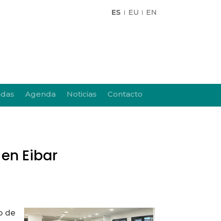
ES
EU
EN
adas
Agenda
Noticias
Contacto
 en Eibar
o de