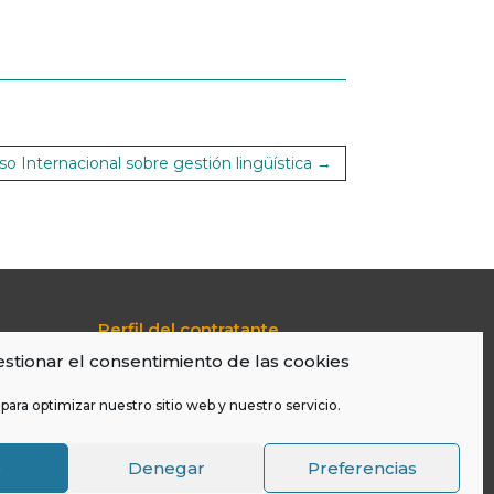
o Internacional sobre gestión lingüística
→
Perfil del contratante
Portal de Transparencia
stionar el consentimiento de las cookies
Aviso Legal
Política De Cookies
para optimizar nuestro sitio web y nuestro servicio.
LOPD
o
Denegar
Preferencias