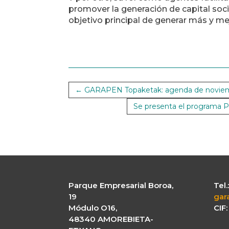
promover la generación de capital soci
objetivo principal de generar más y m
←
GARAPEN Topaketak: agenda de novie
Se presenta el programa PY
Parque Empresarial Boroa,
Tel
19
gar
Módulo O16,
CIF
48340 AMOREBIETA-