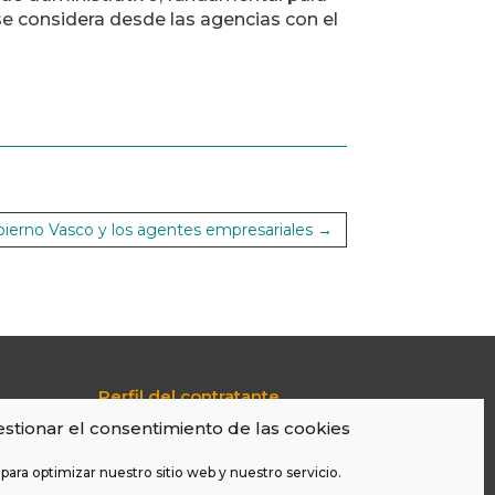
se considera desde las agencias con el
bierno Vasco y los agentes empresariales
→
Perfil del contratante
Portal de Transparencia
stionar el consentimiento de las cookies
Aviso Legal
Política De Cookies
para optimizar nuestro sitio web y nuestro servicio.
LOPD