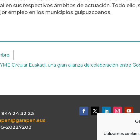
al en sus respectivos ámbitos de actuación. Todo ello, 
ejor empleo en los municipios guipuzcoanos.
mbre
ME Circular Euskadi, una gran alianza de colaboración entre Go
.: 944 24 32 23
apen@garapen.eus
Ge
: G-20227203
Utilizamos cookies 