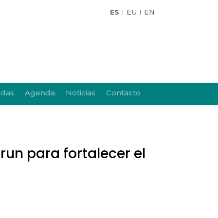
ES
EU
EN
adas
Agenda
Noticias
Contacto
run para fortalecer el