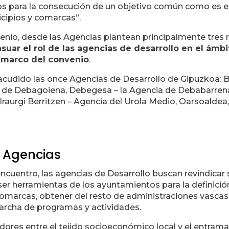
sos para la consecución de un objetivo común como es el 
cipios y comarcas”.
venio, desde las Agencias plantean principalmente tres 
suar el rol de las agencias de desarrollo en el ámb
l marco del convenio
.
acudido las once Agencias de Desarrollo de Gipuzkoa: 
d de Debagoiena, Debegesa – la Agencia de Debabarre
, Iraurgi Berritzen – Agencia del Urola Medio, Oarsoalde
s Agencias
encuentro, las agencias de Desarrollo buscan revindicar 
 ser herramientas de los ayuntamientos para la definició
marcas, obtener del resto de administraciones vascas u
marcha de programas y actividades.
tadores entre el tejido socioeconómico local y el entra