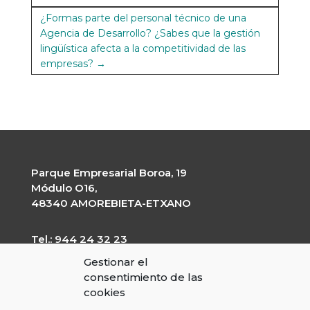
¿Formas parte del personal técnico de una
Agencia de Desarrollo? ¿Sabes que la gestión
lingüística afecta a la competitividad de las
empresas?
→
Parque Empresarial Boroa, 19
Módulo O16,
48340 AMOREBIETA-ETXANO
Tel.: 944 24 32 23
garapen@garapen.eus
Gestionar el
CIF: G-20227203
consentimiento de las
cookies