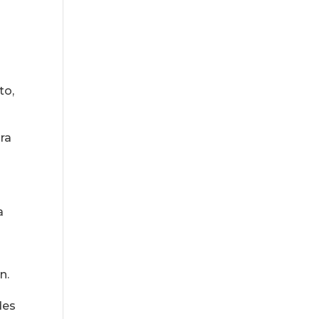
to,
ara
a
n.
des