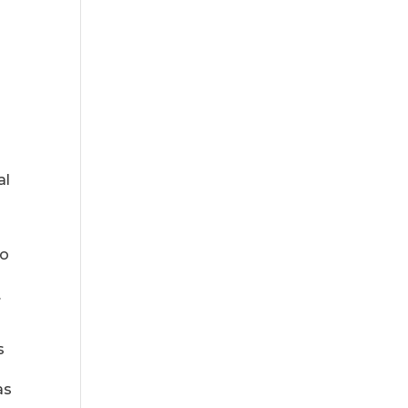
al
do
.
s
as