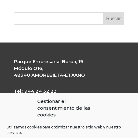
Parque Empresarial Boroa, 19
Módulo O16,
48340 AMOREBIETA-ETXANO
Tel.: 944 24 32 23
garapen@garapen.eus
Gestionar el
CIF: G-20227203
consentimiento de las
cookies
Utilizamos cookies para optimizar nuestro sitio web y nuestro
servicio.
Perfil del contratante