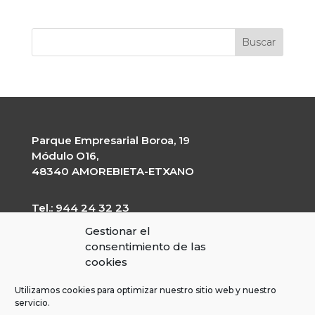
Parque Empresarial Boroa, 19
Módulo O16,
48340 AMOREBIETA-ETXANO
Tel.: 944 24 32 23
garapen@garapen.eus
Gestionar el
CIF: G-20227203
consentimiento de las
cookies
Utilizamos cookies para optimizar nuestro sitio web y nuestro
servicio.
Perfil del contratante