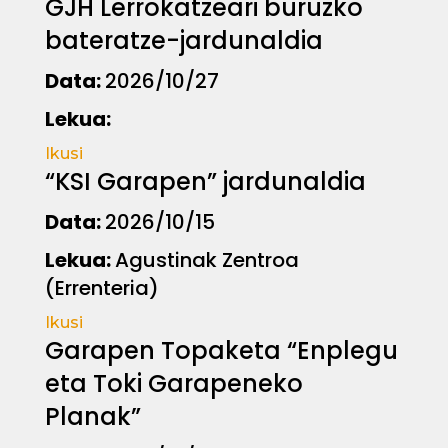
GJH Lerrokatzeari buruzko
bateratze-jardunaldia
Data:
2026/10/27
Lekua:
Ikusi
“KSI Garapen” jardunaldia
Data:
2026/10/15
Lekua:
Agustinak Zentroa
(Errenteria)
Ikusi
Garapen Topaketa “Enplegu
eta Toki Garapeneko
Planak”