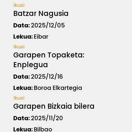
Ikusi
Batzar Nagusia
Data:
2025/12/05
Lekua:
Eibar
Ikusi
Garapen Topaketa:
Enplegua
Data:
2025/12/16
Lekua:
Boroa Elkartegia
Ikusi
Garapen Bizkaia bilera
Data:
2025/11/20
Lekua:
Bilbao