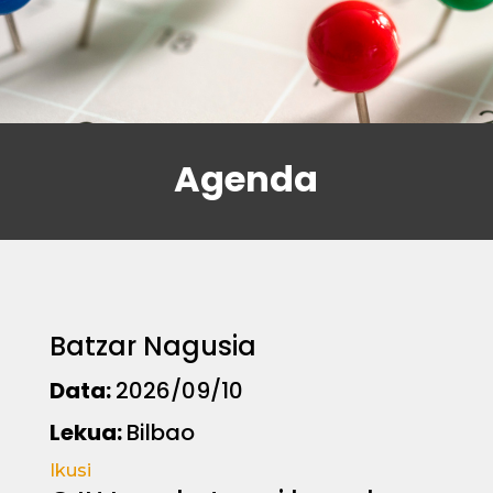
Agenda
Batzar Nagusia
Data:
2026/09/10
Lekua:
Bilbao
Ikusi