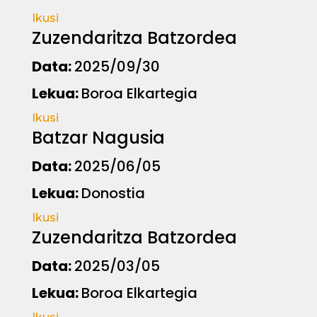
Ikusi
Zuzendaritza Batzordea
Data:
2025/09/30
Lekua:
Boroa Elkartegia
Ikusi
Batzar Nagusia
Data:
2025/06/05
Lekua:
Donostia
Ikusi
Zuzendaritza Batzordea
Data:
2025/03/05
Lekua:
Boroa Elkartegia