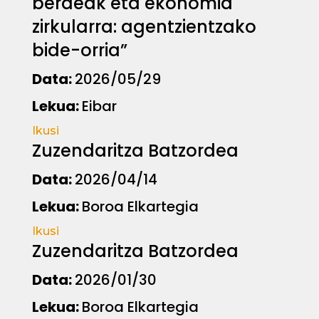
berdeak eta ekonomia
zirkularra: agentzientzako
bide-orria”
Data:
2026/05/29
Lekua:
Eibar
Ikusi
Zuzendaritza Batzordea
Data:
2026/04/14
Lekua:
Boroa Elkartegia
Ikusi
Zuzendaritza Batzordea
Data:
2026/01/30
Lekua:
Boroa Elkartegia