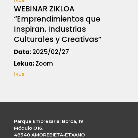
Ikusi
WEBINAR ZIKLOA
“Emprendimientos que
Inspiran. Industrias
Culturales y Creativas”
Data:
2025/02/27
Lekua:
Zoom
Ikusi
Parque Empresarial Boroa, 19
Módulo O16,
48340 AMOREBIETA-ETXANO