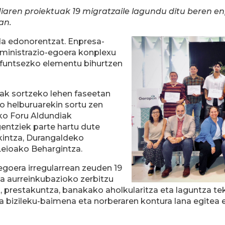
ren proiektuak 19 migratzaile lagundu ditu beren en
an.
da edonorentzat. Enpresa-
administrazio-egoera konplexu
 funtsezko elementu bihurtzen
oak sortzeko lehen faseetan
o helburuarekin sortu zen
ko Foru Aldundiak
gentziek parte hartu dute
kintza, Durangaldeko
Leioako Behargintza.
egoera irregularrean zeuden 19
ta aurreinkubazioko zerbitzu
rek, prestakuntza, banakako aholkularitza eta laguntza t
ta bizileku-baimena eta norberaren kontura lana egit