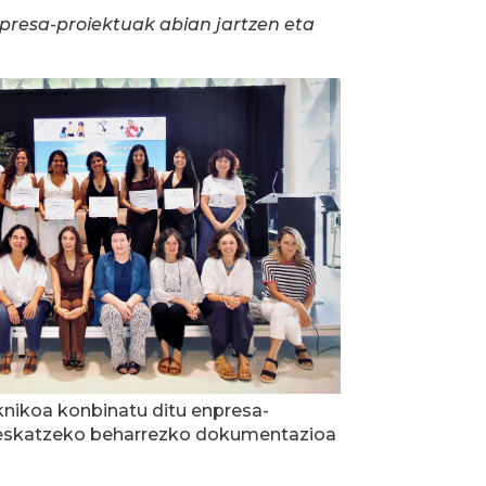
presa-proiektuak abian jartzen eta
eknikoa konbinatu ditu enpresa-
ea eskatzeko beharrezko dokumentazioa