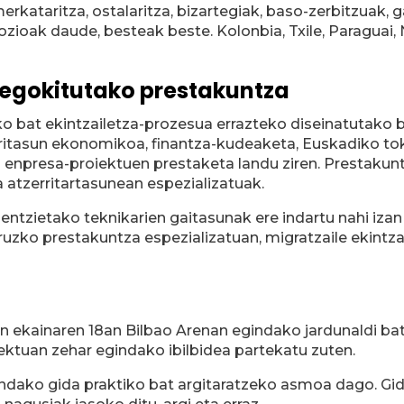
kataritza, ostalaritza, bizartegiak, baso-zerbitzuak, g
gozioak daude, besteak beste. Kolonbia, Txile, Paraguai
 egokitutako prestakuntza
 bat ekintzailetza-prozesua errazteko diseinatutako b
rritasun ekonomikoa, finantza-kudeaketa, Euskadiko to
a enpresa-proiektuen prestaketa landu ziren. Prestakun
 atzerritartasunean espezializatuak.
tzietako teknikarien gaitasunak ere indartu nahi izan d
uruzko prestakuntza espezializatuan, migratzaile ekintza
n ekainaren 18an Bilbao Arenan egindako jardunaldi bate
iektuan zehar egindako ibilbidea partekatu zuten.
indako gida praktiko bat argitaratzeko asmoa dago. Gi