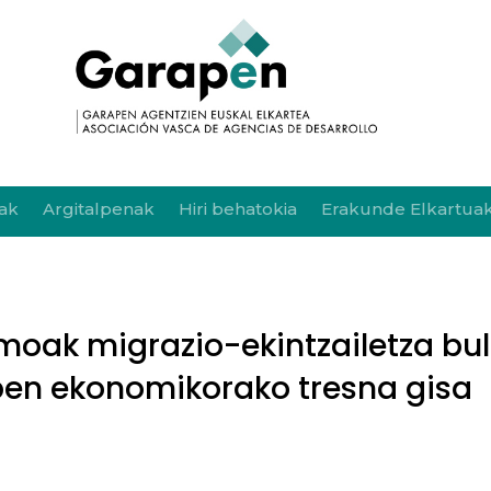
ak
Argitalpenak
Hiri behatokia
Erakunde Elkartua
moak migrazio-ekintzailetza bul
pen ekonomikorako tresna gisa