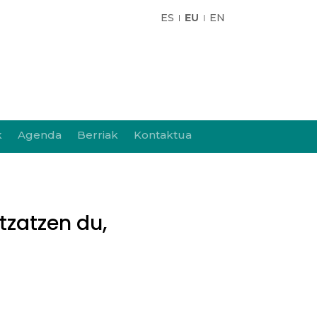
ES
EU
EN
k
Agenda
Berriak
Kontaktua
tzatzen du,