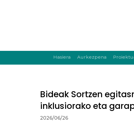
Hasiera
Aurkezpena
Proiektu
Bideak Sortzen egitas
inklusiorako eta gara
2026/06/26