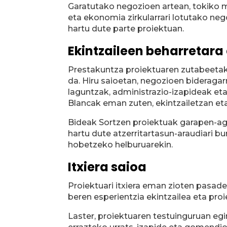
Garatutako negozioen artean, tokiko mer
eta ekonomia zirkularrari lotutako ne
hartu dute parte proiektuan.
Ekintzaileen beharretara
Prestakuntza proiektuaren zutabeetako
da. Hiru saioetan, negozioen bideraga
laguntzak, administrazio-izapideak et
Blancak eman zuten, ekintzailetzan eta
Bideak Sortzen proiektuak garapen-agen
hartu dute atzerritartasun-araudiari b
hobetzeko helburuarekin.
Itxiera saioa
Proiektuari itxiera eman zioten pasade
beren esperientzia ekintzailea eta pro
Laster, proiektuaren testuinguruan eg