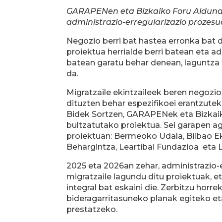
GARAPENen eta Bizkaiko Foru Aldundia
administrazio-erregularizazio prozesu
Negozio berri bat hastea erronka bat 
proiektua herrialde berri batean eta 
batean garatu behar denean, laguntza
da.
Migratzaile ekintzaileek beren negozi
dituzten behar espezifikoei erantzutek
Bidek Sortzen, GARAPENek eta Bizkai
bultzatutako proiektua. Sei garapen a
proiektuan: Bermeoko Udala, Bilbao E
Behargintza, Leartibai Fundazioa eta 
2025 eta 2026an zehar, administrazio-
migratzaile lagundu ditu proiektuak, e
integral bat eskaini die. Zerbitzu hor
bideragarritasuneko planak egiteko e
prestatzeko.