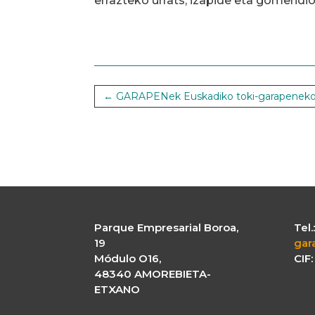
errazteko urrats, izapide eta gomendio 
←
GARAPENek Euskadiko toki-garapeneko e
Parque Empresarial Boroa,
Tel
19
gar
Módulo O16,
CIF
48340 AMOREBIETA-
ETXANO