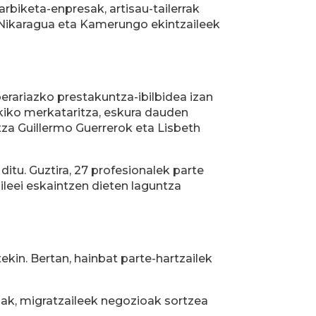
arbiketa-enpresak, artisau-tailerrak
, Nikaragua eta Kamerungo ekintzaileek
erariazko prestakuntza-ibilbidea izan
kiko merkataritza, eskura dauden
tza Guillermo Guerrerok eta Lisbeth
itu. Guztira, 27 profesionalek parte
ileei eskaintzen dieten laguntza
kin. Bertan, hainbat parte-hartzailek
dak, migratzaileek negozioak sortzea