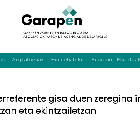
ak
Argitalpenak
Hiri behatokia
Erakunde Elkartua
rreferente gisa duen zeregina i
zan eta ekintzailetzan