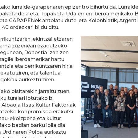
ikako lurralde-garapenaren epizentro bihurtu da, Lurra
opaketa dela eta. Topaketa Udalerrien Iberoamerikako 
 GARAPENek antolatu dute, eta Kolonbiatik, Argentinat
40 ordezkari bildu ditu.
rrikuntzaren, ekintzailetzaren
stema zuzenean ezagutzeko
n egunean, Donostia izan zen
ragile iberoamerikar hartu
entzia eta berrikuntzaren hiria
katu ziren, eta talentua
gokiak aurkeztu ziren.
o bisitarekin jarraitu zuen,
ulturalari lotutako bi
n, Albaola Itsas Kultur Faktoriak
uratzeko konpromisoa erakutsi
isau-ekoizpena eta kultur
ako badian barku ibilaldia
 Urdinaren Poloa aurkeztu