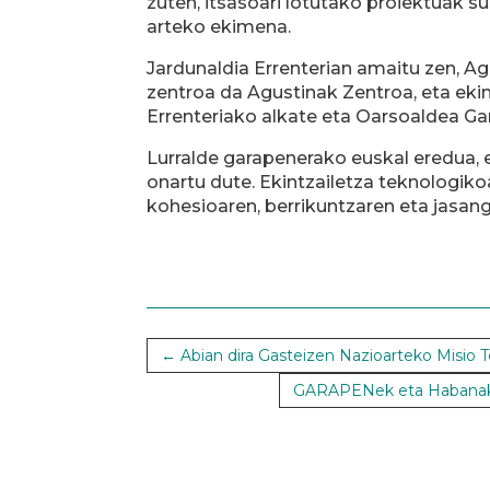
zuten, itsasoari lotutako proiektuak s
arteko ekimena.
Jardunaldia Errenterian amaitu zen, Ag
zentroa da Agustinak Zentroa, eta ekin
Errenteriako alkate eta Oarsoaldea Ga
Lurralde garapenerako euskal eredua, e
onartu dute. Ekintzailetza teknologiko
kohesioaren, berrikuntzaren eta jasang
←
Abian dira Gasteizen Nazioarteko Misio 
GARAPENek eta Habanako P