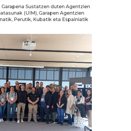
lde Garapena Sustatzen duten Agentzien
Batasunak (UIM), Garapen Agentzien
ik, Perutik, Kubatik eta Espainiatik