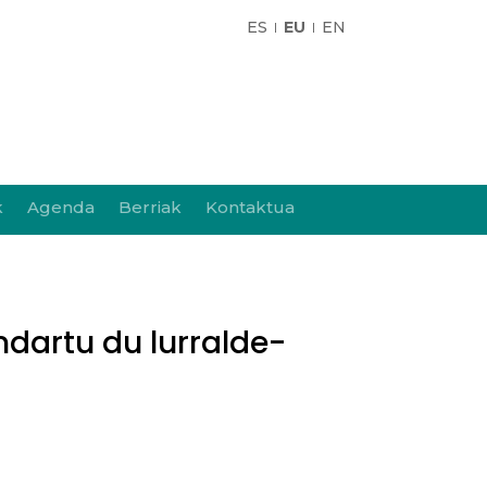
ES
EU
EN
k
Agenda
Berriak
Kontaktua
ndartu du lurralde-