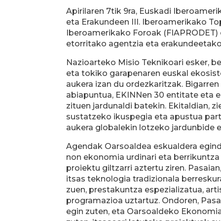
Apirilaren 7tik 9ra, Euskadi Iberoamer
eta Erakundeen III. Iberoamerikako T
Iberoamerikako Foroak (FIAPRODET) eta
etorritako agentzia eta erakundeetako 
Nazioarteko Misio Teknikoari esker, be
eta tokiko garapenaren euskal ekosi
aukera izan du ordezkaritzak. Bigarre
abiapuntua, EKINNen 30 entitate eta e
zituen jardunaldi batekin. Ekitaldian, zi
sustatzeko ikuspegia eta apustua parte
aukera globalekin lotzeko jardunbide e
Agendak Oarsoaldea eskualdera egindak
non ekonomia urdinari eta berrikuntza k
proiektu giltzarri aztertu ziren. Pasaia
itsas teknologia tradizionala berresk
zuen, prestakuntza espezializatua, art
programazioa uztartuz. Ondoren, Pasai
egin zuten, eta Oarsoaldeko Ekonomia