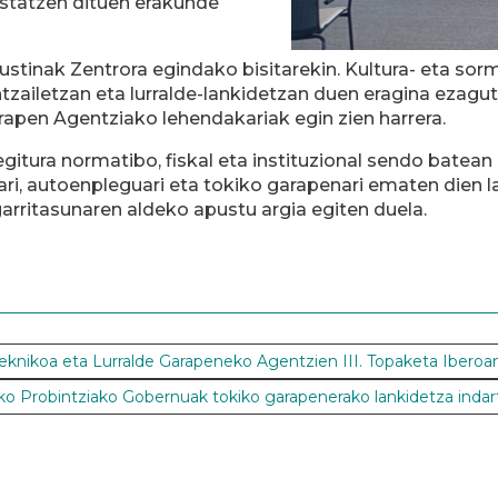
ustatzen dituen erakunde
ustinak Zentrora egindako bisitarekin. Kultura- eta so
tzailetzan eta lurralde-lankidetzan duen eragina ezagu
rapen Agentziako lehendakariak egin zien harrera.
gitura normatibo, fiskal eta instituzional sendo batean 
ari, autoenpleguari eta tokiko garapenari ematen dien l
arritasunaren aldeko apustu argia egiten duela.
Teknikoa eta Lurralde Garapeneko Agentzien III. Topaketa Iberoa
robintziako Gobernuak tokiko garapenerako lankidetza indartu