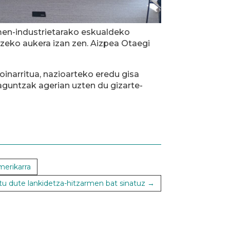
rmen-industrietarako eskualdeko
tzeko aukera izan zen. Aizpea Otaegi
oinarritua, nazioarteko eredu gisa
aguntzak agerian uzten du gizarte-
merikarra
 dute lankidetza-hitzarmen bat sinatuz
→