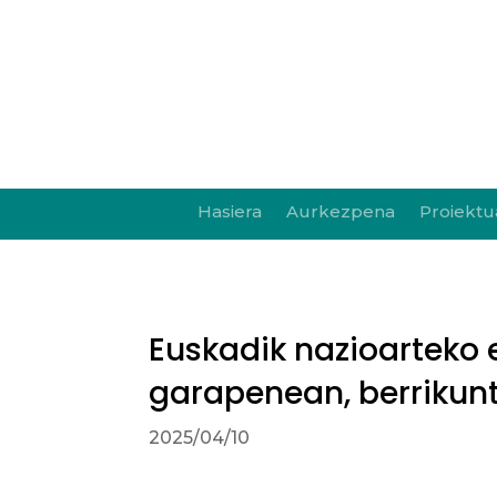
Hasiera
Aurkezpena
Proiektu
Euskadik nazioarteko e
garapenean, berrikunt
2025/04/10