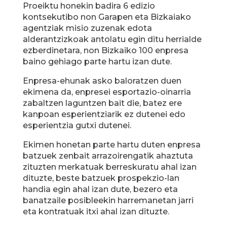
Proeiktu honekin badira 6 edizio
kontsekutibo non Garapen eta Bizkaiako
agentziak misio zuzenak edota
alderantzizkoak antolatu egin ditu herrialde
ezberdinetara, non Bizkaiko 100 enpresa
baino gehiago parte hartu izan dute.
Enpresa-ehunak asko baloratzen duen
ekimena da, enpresei esportazio-oinarria
zabaltzen laguntzen bait die, batez ere
kanpoan esperientziarik ez dutenei edo
esperientzia gutxi dutenei.
Ekimen honetan parte hartu duten enpresa
batzuek zenbait arrazoirengatik ahaztuta
zituzten merkatuak berreskuratu ahal izan
dituzte, beste batzuek prospekzio-lan
handia egin ahal izan dute, bezero eta
banatzaile posibleekin harremanetan jarri
eta kontratuak itxi ahal izan dituzte.