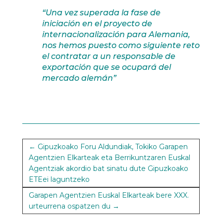
“Una vez superada la fase de
iniciación en el proyecto de
internacionalización para Alemania,
nos hemos puesto como siguiente reto
el contratar a un responsable de
exportación que se ocupará del
mercado alemán”
←
Gipuzkoako Foru Aldundiak, Tokiko Garapen
Agentzien Elkarteak eta Berrikuntzaren Euskal
Agentziak akordio bat sinatu dute Gipuzkoako
ETEei laguntzeko
Garapen Agentzien Euskal Elkarteak bere XXX.
urteurrena ospatzen du
→