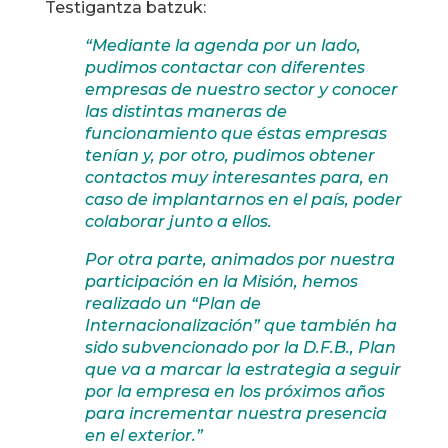
Testigantza batzuk:
“Mediante la agenda por un lado,
pudimos contactar con diferentes
empresas de nuestro sector y conocer
las distintas maneras de
funcionamiento que éstas empresas
tenían y, por otro, pudimos obtener
contactos muy interesantes para, en
caso de implantarnos en el país, poder
colaborar junto a ellos.
Por otra parte, animados por nuestra
participación en la Misión, hemos
realizado un “Plan de
Internacionalización” que también ha
sido subvencionado por la D.F.B., Plan
que va a marcar la estrategia a seguir
por la empresa en los próximos años
para incrementar nuestra presencia
en el exterior.”