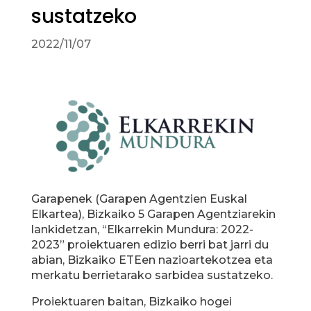
sustatzeko
2022/11/07
Garapenek (Garapen Agentzien Euskal
Elkartea), Bizkaiko 5 Garapen Agentziarekin
lankidetzan, “Elkarrekin Mundura: 2022-
2023” proiektuaren edizio berri bat jarri du
abian, Bizkaiko ETEen nazioartekotzea eta
merkatu berrietarako sarbidea sustatzeko.
Proiektuaren baitan, Bizkaiko hogei