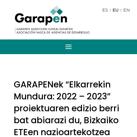
ES
EU
EN
GARAPENek “Elkarrekin
Mundura: 2022 – 2023”
proiektuaren edizio berri
bat abiarazi du, Bizkaiko
ETEen nazioartekotzea