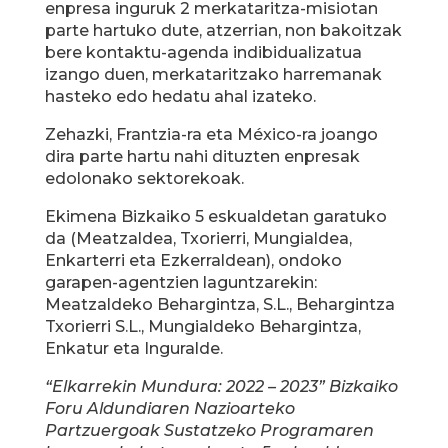
enpresa inguruk 2 merkataritza-misiotan
parte hartuko dute, atzerrian, non bakoitzak
bere kontaktu-agenda indibidualizatua
izango duen, merkataritzako harremanak
hasteko edo hedatu ahal izateko.
Zehazki, Frantzia-ra eta México-ra joango
dira parte hartu nahi dituzten enpresak
edolonako sektorekoak.
Ekimena Bizkaiko 5 eskualdetan garatuko
da (Meatzaldea, Txorierri, Mungialdea,
Enkarterri eta Ezkerraldean), ondoko
garapen-agentzien laguntzarekin:
Meatzaldeko Behargintza, S.L., Behargintza
Txorierri S.L., Mungialdeko Behargintza,
Enkatur eta Inguralde.
“Elkarrekin Mundura: 2022 – 2023” Bizkaiko
Foru Aldundiaren Nazioarteko
Partzuergoak Sustatzeko Programaren