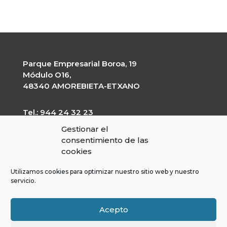
Parque Empresarial Boroa, 19
Módulo O16,
48340 AMOREBIETA-ETXANO
Tel.: 944 24 32 23
garapen@garapen.eus
Gestionar el
CIF: G-20227203
consentimiento de las
cookies
Utilizamos cookies para optimizar nuestro sitio web y nuestro
servicio.
Kontratatzailearen profila
Gardentasun Ataria
Lege Oharra
Acepto
Cookies Politika