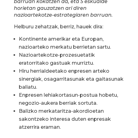
barruan kokatzen da, eta 5 eskualde
horietan gauzatzen ari diren
nazioartekotze-estrategiaren barruan.
Helburu zehatzak, berriz, hauek dira:
Kontinente amerikar eta Europan,
nazioarteko merkatu berrietan sartu.
Nazioartekotze-prozesuetatik
eratorritako gastuak murriztu.
Hiru herrialdeetako enpresen arteko
sinergiak, osagarritasunak eta gaitasunak
baliatu.
Enpresen lehiakortasun-postua hobetu,
negozio-aukera berriak sortuta.
Balizko merkataritza-akordioetan
sakontzeko interesa duten enpresak
atzerrira eraman.