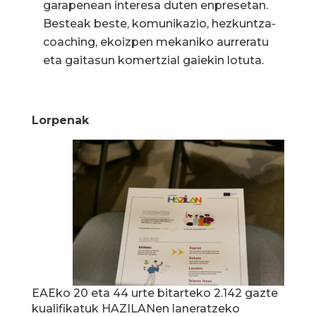
garapenean interesa duten enpresetan.
Besteak beste, komunikazio, hezkuntza-
coaching, ekoizpen mekaniko aurreratu
eta gaitasun komertzial gaiekin lotuta.
Lorpenak
EAEko 20 eta 44 urte bitarteko 2.142 gazte
kualifikatuk HAZILANen laneratzeko