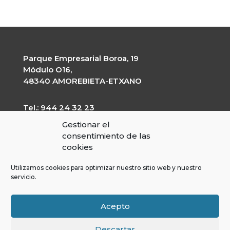
Parque Empresarial Boroa, 19
Módulo O16,
48340 AMOREBIETA-ETXANO
Tel.: 944 24 32 23
garapen@garapen.eus
Gestionar el
CIF: G-20227203
consentimiento de las
cookies
Utilizamos cookies para optimizar nuestro sitio web y nuestro
servicio.
Kontratatzailearen profila
Gardentasun Ataria
Lege Oharra
Acepto
Cookies Politika
DBLO
Descartar