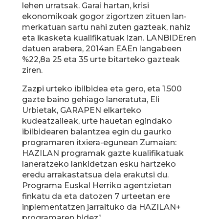
lehen urratsak. Garai hartan, krisi
ekonomikoak gogor zigortzen zituen lan-
merkatuan sartu nahi zuten gazteak, nahiz
eta ikasketa kualifikatuak izan. LANBIDEren
datuen arabera, 2014an EAEn langabeen
%22,8a 25 eta 35 urte bitarteko gazteak
ziren.
Zazpi urteko ibilbidea eta gero, eta 1.500
gazte baino gehiago laneratuta, Eli
Urbietak, GARAPEN elkarteko
kudeatzaileak, urte hauetan egindako
ibilbidearen balantzea egin du gaurko
programaren itxiera-egunean Zumaian:
HAZILAN programak gazte kualifikatuak
laneratzeko lankidetzan esku hartzeko
eredu arrakastatsua dela erakutsi du.
Programa Euskal Herriko agentzietan
finkatu da eta datozen 7 urteetan ere
inplementatzen jarraituko da HAZILAN+
programaren bidez”.