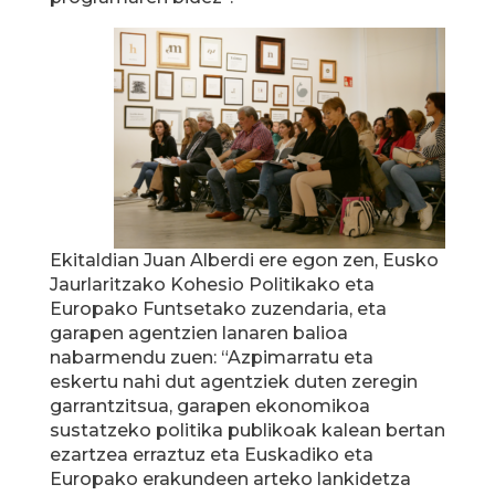
Ekitaldian Juan Alberdi ere egon zen, Eusko
Jaurlaritzako Kohesio Politikako eta
Europako Funtsetako zuzendaria, eta
garapen agentzien lanaren balioa
nabarmendu zuen: “Azpimarratu eta
eskertu nahi dut agentziek duten zeregin
garrantzitsua, garapen ekonomikoa
sustatzeko politika publikoak kalean bertan
ezartzea erraztuz eta Euskadiko eta
Europako erakundeen arteko lankidetza