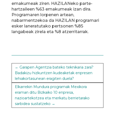
emakumeak ziren. HAZILANeko parte-
hartzaileen %63 emakumeak izan dira.
Programaren lorpenen artean,
nabarmentzekoa da HAZILAN programari
esker laneratutako pertsonen %85
langabeak zirela eta %8 atzerritarrak.
←
Garapen Agentzia bateko teknikaria zara?
Badakizu hizkuntzen kudeaketak enpresen
lehiakortasunean eragiten duela?
Elkarrekin Mundura programak Mexikora
eraman ditu Bizkaiko 10 enpresa,
nazioartekotzea eta merkatu berrietarako
sarbidea sustatzeko
→