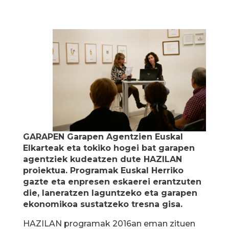
GARAPEN Garapen Agentzien Euskal
Elkarteak eta tokiko hogei bat garapen
agentziek kudeatzen dute HAZILAN
proiektua. Programak Euskal Herriko
gazte eta enpresen eskaerei erantzuten
die, laneratzen laguntzeko eta garapen
ekonomikoa sustatzeko tresna gisa.
HAZILAN programak 2016an eman zituen