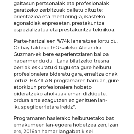
gaitasun pertsonalak eta profesionalak
garatzeko zerbitzuak baliatu dituzte:
orientazioa eta mentoring-a, ikasteko
egonaldiak enpresetan, prestakuntza
espezializatua eta prestakuntza teknikoa.
Parte-hartzaileen %74k laneratzea lortu du.
Oribay taldeko I+G saileko Alejandra
Guzman-ek bere esperientziaren balioa
nabarmendu du: “Lana bilatzeko tresna
berriak eskuratu ditugu eta gure helburu
profesionalera bideratu gara, emaitza onak
lortuz. HAZILAN programaren barruan, gure
etorkizun profesionalera hobeto
bideratzeko aholkuak eman dizkigute,
ordura arte ezagutzen ez genituen lan-
ikuspegi berrietara irekiz”.
Programaren hasierako helburuetako bat
emakumeen lan-egoera hobetzea zen, izan
ere, 2016an hamar langabetik sei