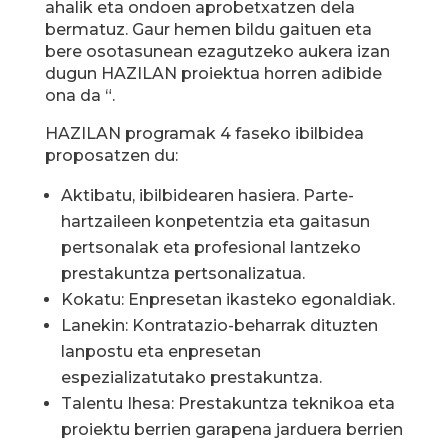
ahalik eta ondoen aprobetxatzen dela
bermatuz. Gaur hemen bildu gaituen eta
bere osotasunean ezagutzeko aukera izan
dugun HAZILAN proiektua horren adibide
ona da “.
HAZILAN programak 4 faseko ibilbidea
proposatzen du:
Aktibatu, ibilbidearen hasiera. Parte-
hartzaileen konpetentzia eta gaitasun
pertsonalak eta profesional lantzeko
prestakuntza pertsonalizatua.
Kokatu: Enpresetan ikasteko egonaldiak.
Lanekin: Kontratazio-beharrak dituzten
lanpostu eta enpresetan
espezializatutako prestakuntza.
Talentu Ihesa: Prestakuntza teknikoa eta
proiektu berrien garapena jarduera berrien