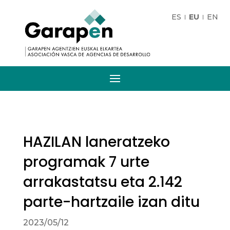
ES
EU
EN
HAZILAN laneratzeko
programak 7 urte
arrakastatsu eta 2.142
parte-hartzaile izan ditu
2023/05/12