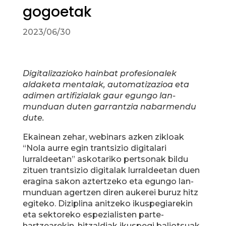
gogoetak
2023/06/30
Digitalizazioko hainbat profesionalek
aldaketa mentalak, automatizazioa eta
adimen artifizialak gaur egungo lan-
munduan duten garrantzia nabarmendu
dute.
Ekainean zehar, webinars azken zikloak
“Nola aurre egin trantsizio digitalari
lurraldeetan” askotariko pertsonak bildu
zituen trantsizio digitalak lurraldeetan duen
eragina sakon aztertzeko eta egungo lan-
munduan agertzen diren aukerei buruz hitz
egiteko. Diziplina anitzeko ikuspegiarekin
eta sektoreko espezialisten parte-
hartzearekin, hitzaldiak ikuspegi baliotsuak