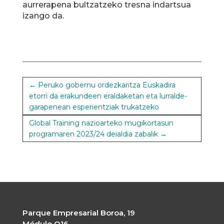
aurrerapena bultzatzeko tresna indartsua
izango da.
←
Peruko gobernu ordezkaritza Euskadira
etorri da erakundeen eraldaketan eta lurralde-
garapenean esperientziak trukatzeko
Global Training nazioarteko mugikortasun
programaren 2023/24 deialdia zabalik
→
Parque Empresarial Boroa, 19
Módulo O16,