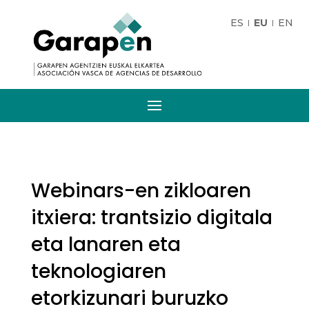
ES
EU
EN
Webinars-en zikloaren
itxiera: trantsizio digitala
eta lanaren eta
teknologiaren
etorkizunari buruzko