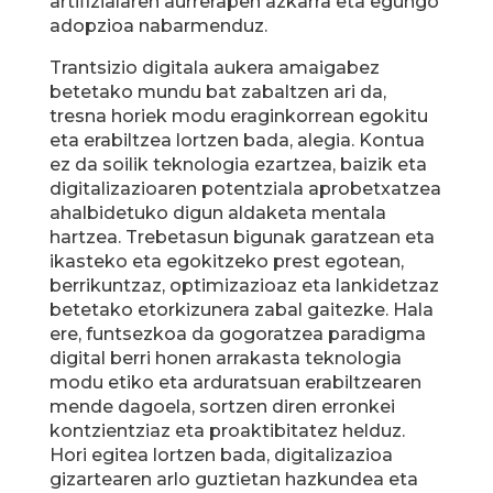
artifizialaren aurrerapen azkarra eta egungo
adopzioa nabarmenduz.
Trantsizio digitala aukera amaigabez
betetako mundu bat zabaltzen ari da,
tresna horiek modu eraginkorrean egokitu
eta erabiltzea lortzen bada, alegia. Kontua
ez da soilik teknologia ezartzea, baizik eta
digitalizazioaren potentziala aprobetxatzea
ahalbidetuko digun aldaketa mentala
hartzea. Trebetasun bigunak garatzean eta
ikasteko eta egokitzeko prest egotean,
berrikuntzaz, optimizazioaz eta lankidetzaz
betetako etorkizunera zabal gaitezke. Hala
ere, funtsezkoa da gogoratzea paradigma
digital berri honen arrakasta teknologia
modu etiko eta arduratsuan erabiltzearen
mende dagoela, sortzen diren erronkei
kontzientziaz eta proaktibitatez helduz.
Hori egitea lortzen bada, digitalizazioa
gizartearen arlo guztietan hazkundea eta