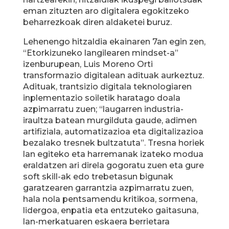
eman zituzten aro digitalera egokitzeko
beharrezkoak diren aldaketei buruz.
Lehenengo hitzaldia ekainaren 7an egin zen,
“Etorkizuneko langilearen mindset-a”
izenburupean, Luis Moreno Orti
transformazio digitalean adituak aurkeztuz.
Adituak, trantsizio digitala teknologiaren
inplementazio soiletik haratago doala
azpimarratu zuen; “laugarren industria-
iraultza batean murgilduta gaude, adimen
artifiziala, automatizazioa eta digitalizazioa
bezalako tresnek bultzatuta”. Tresna horiek
lan egiteko eta harremanak izateko modua
eraldatzen ari direla gogoratu zuen eta gure
soft skill-ak edo trebetasun bigunak
garatzearen garrantzia azpimarratu zuen,
hala nola pentsamendu kritikoa, sormena,
lidergoa, enpatia eta entzuteko gaitasuna,
lan-merkatuaren eskaera berrietara