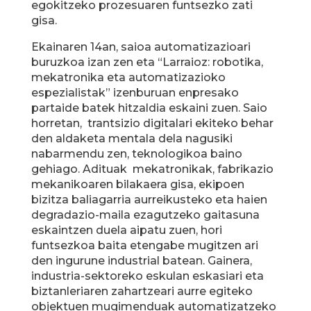
egokitzeko prozesuaren funtsezko zati
gisa.
Ekainaren 14an, saioa automatizazioari
buruzkoa izan zen eta “Larraioz: robotika,
mekatronika eta automatizazioko
espezialistak” izenburuan enpresako
partaide batek hitzaldia eskaini zuen. Saio
horretan, trantsizio digitalari ekiteko behar
den aldaketa mentala dela nagusiki
nabarmendu zen, teknologikoa baino
gehiago. Adituak mekatronikak, fabrikazio
mekanikoaren bilakaera gisa, ekipoen
bizitza baliagarria aurreikusteko eta haien
degradazio-maila ezagutzeko gaitasuna
eskaintzen duela aipatu zuen, hori
funtsezkoa baita etengabe mugitzen ari
den ingurune industrial batean. Gainera,
industria-sektoreko eskulan eskasiari eta
biztanleriaren zahartzeari aurre egiteko
objektuen mugimenduak automatizatzeko