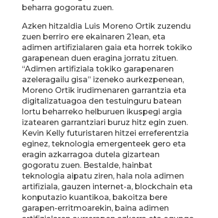
beharra gogoratu zuen.
Azken hitzaldia Luis Moreno Ortik zuzendu
zuen berriro ere ekainaren 21ean, eta
adimen artifizialaren gaia eta horrek tokiko
garapenean duen eragina jorratu zituen.
“Adimen artifiziala tokiko garapenaren
azeleragailu gisa” izeneko aurkezpenean,
Moreno Ortik irudimenaren garrantzia eta
digitalizatuagoa den testuinguru batean
lortu beharreko helburuen ikuspegi argia
izatearen garrantziari buruz hitz egin zuen.
Kevin Kelly futuristaren hitzei erreferentzia
eginez, teknologia emergenteek gero eta
eragin azkarragoa dutela gizartean
gogoratu zuen. Bestalde, hainbat
teknologia aipatu ziren, hala nola adimen
artifiziala, gauzen internet-a, blockchain eta
konputazio kuantikoa, bakoitza bere
garapen-erritmoarekin, baina adimen