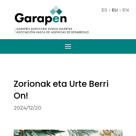
ES
EU
EN
Zorionak eta Urte Berri
On!
2024/12/20