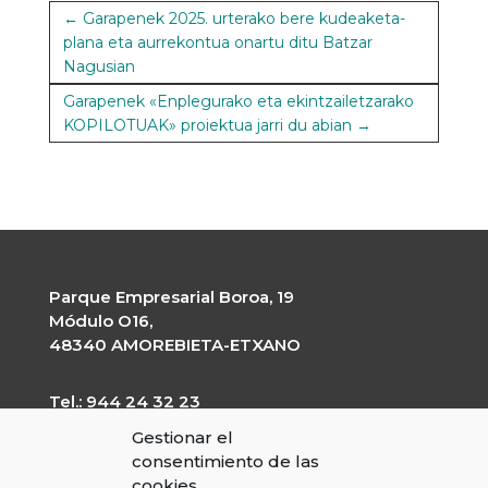
←
Garapenek 2025. urterako bere kudeaketa-
plana eta aurrekontua onartu ditu Batzar
Nagusian
Garapenek «Enplegurako eta ekintzailetzarako
KOPILOTUAK» proiektua jarri du abian
→
Parque Empresarial Boroa, 19
Módulo O16,
48340 AMOREBIETA-ETXANO
Tel.: 944 24 32 23
garapen@garapen.eus
Gestionar el
CIF: G-20227203
consentimiento de las
cookies