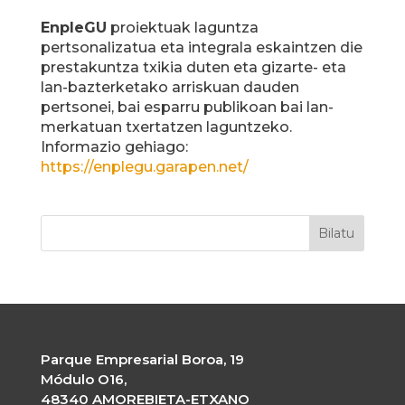
EnpleGU
proiektuak laguntza
pertsonalizatua eta integrala eskaintzen die
prestakuntza txikia duten eta gizarte- eta
lan-bazterketako arriskuan dauden
pertsonei, bai esparru publikoan bai lan-
merkatuan txertatzen laguntzeko.
Informazio gehiago:
https://enplegu.garapen.net/
Parque Empresarial Boroa, 19
Módulo O16,
48340 AMOREBIETA-ETXANO