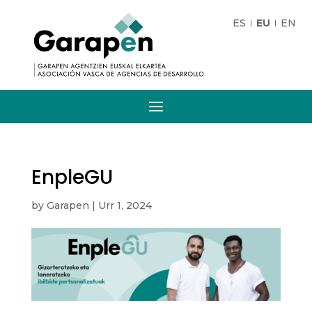
ES
EU
EN
EnpleGU
by
Garapen
|
Urr 1, 2024