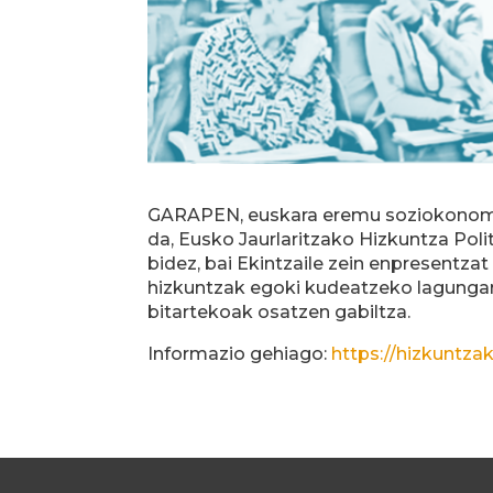
GARAPEN, euskara eremu soziokonomik
da, Eusko Jaurlaritzako Hizkuntza Pol
bidez, bai Ekintzaile zein enpresentza
hizkuntzak egoki kudeatzeko lagungarr
bitartekoak osatzen gabiltza.
Informazio gehiago:
https://hizkuntza