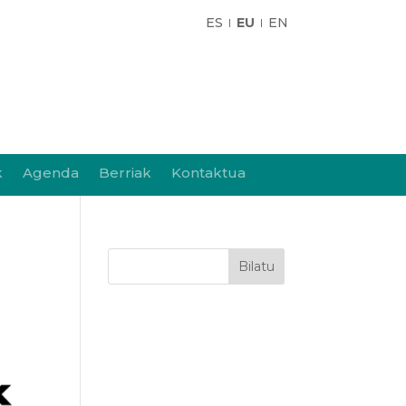
ES
EU
EN
k
Agenda
Berriak
Kontaktua