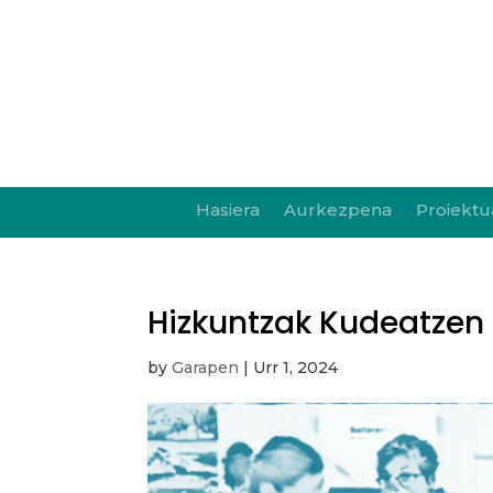
Hasiera
Aurkezpena
Proiektu
Hizkuntzak Kudeatzen
by
Garapen
|
Urr 1, 2024