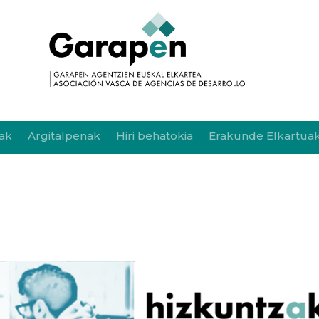
ak
Argitalpenak
Hiri behatokia
Erakunde Elkartua