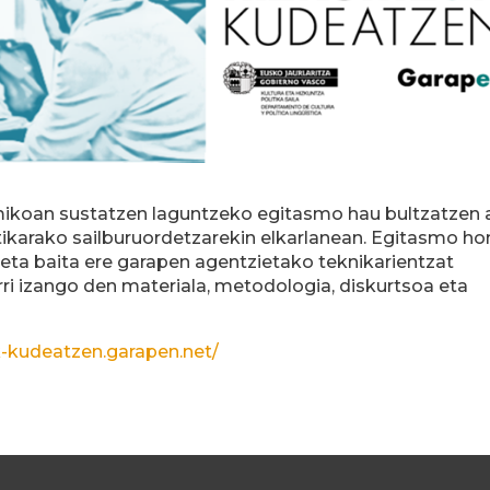
oan sustatzen laguntzeko egitasmo hau bultzatzen a
itikarako sailburuordetzarekin elkarlanean. Egitasmo h
t eta baita ere garapen agentzietako teknikarientzat
i izango den materiala, metodologia, diskurtsoa eta
k-kudeatzen.garapen.net/