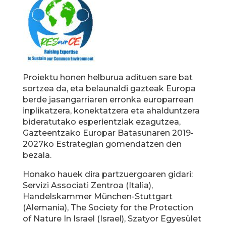
Proiektu honen helburua adituen sare bat
sortzea da, eta belaunaldi gazteak Europa
berde jasangarriaren erronka europarrean
inplikatzera, konektatzera eta ahalduntzera
bideratutako esperientziak ezagutzea,
Gazteentzako Europar Batasunaren 2019-
2027ko Estrategian gomendatzen den
bezala.
Honako hauek dira partzuergoaren gidari:
Servizi Associati Zentroa (Italia),
Handelskammer München-Stuttgart
(Alemania), The Society for the Protection
of Nature In Israel (Israel), Szatyor Egyesület