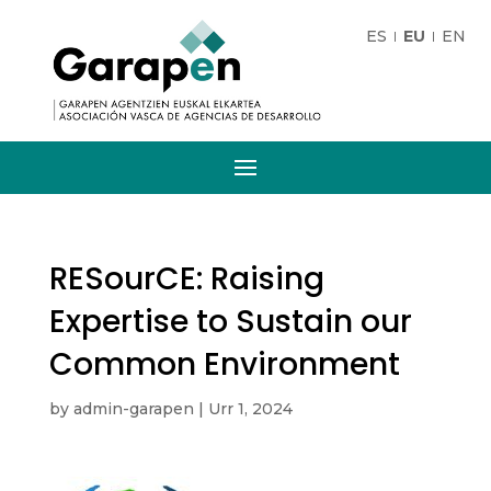
ES
EU
EN
RESourCE: Raising
Expertise to Sustain our
Common Environment
by
admin-garapen
|
Urr 1, 2024