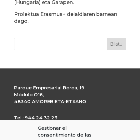
(Hungaria) eta Garapen.
Proiektua Erasmus+ deialdiaren barnean
dago.
Parque Empresarial Boroa, 19
Módulo O16,
48340 AMOREBIETA-ETXANO
Tel.: 944 24 32 23
garapen@garapen.eus
Gestionar el
CIF: G-20227203
consentimiento de las