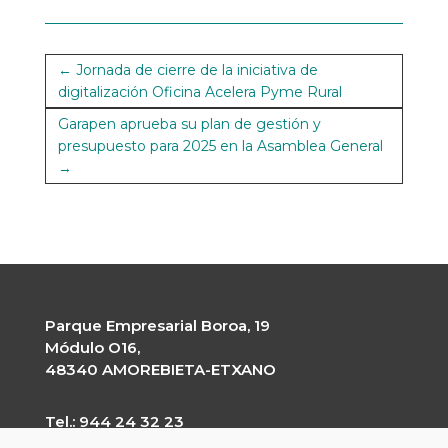
←
Jornada de cierre de la iniciativa de
digitalización Oficina Acelera Pyme Rural
Garapen aprueba su plan de gestión y
presupuesto para 2025 en la Asamblea General
→
Parque Empresarial Boroa, 19
Módulo O16,
48340 AMOREBIETA-ETXANO
Tel.: 944 24 32 23
garapen@garapen.eus