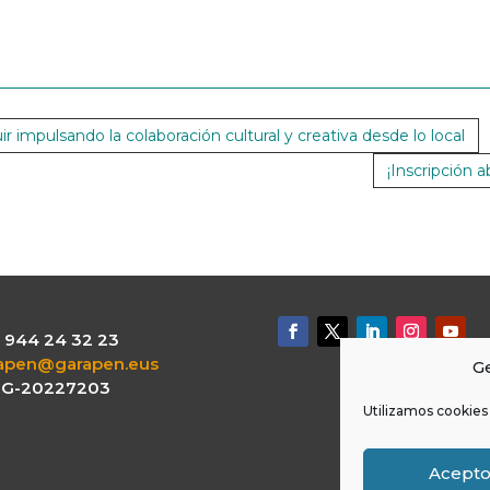
 impulsando la colaboración cultural y creativa desde lo local
¡Inscripción a
.: 944 24 32 23
apen@garapen.eus
Ge
: G-20227203
Utilizamos cookies 
Acept