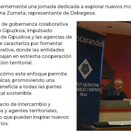
ientemente una jornada dedicada a explorar nuevos mo
stina Zumeta, representante de Debegesa.
 de gobernanza colaborativa
en Gipuzkoa, impulsado
 de Gipuzkoa y las agencias de
se caracteriza por fomentar
rativa, donde las entidades
bajan en estrecha cooperación
ón territorial.
tó cómo este enfoque permite
quicas, promoviendo una
eneficia a todas las partes
cal sostenible.
acio de intercambio y
s y agentes territoriales,
to que pueden inspirar nuevos
ios.