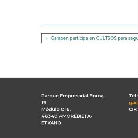
←
Garapen participa en CULTSOS para seguir
Parque Empresarial Boroa,
Tel
19
gar
Módulo O16,
CIF
48340 AMOREBIETA-
ETXANO