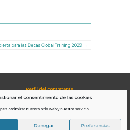
bierta para las Becas Global Training 2025!
→
Perfil del contratante
Portal de Transparencia
stionar el consentimiento de las cookies
Aviso Legal
Política De Cookies
para optimizar nuestro sitio web y nuestro servicio.
LOPD
o
Denegar
Preferencias