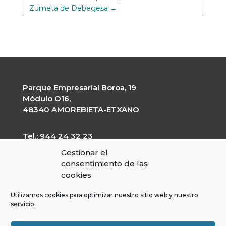
Zumeta de Debegesa
→
Parque Empresarial Boroa, 19
Módulo O16,
48340 AMOREBIETA-ETXANO
Tel.: 944 24 32 23
garapen@garapen.eus
Gestionar el
CIF: G-20227203
consentimiento de las
cookies
Utilizamos cookies para optimizar nuestro sitio web y nuestro
servicio.
Perfil del contratante
Portal de Transparencia