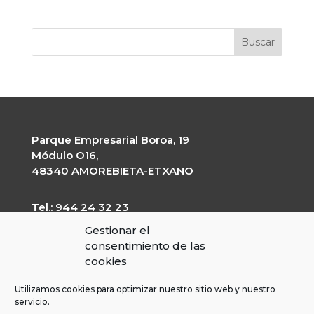
Parque Empresarial Boroa, 19
Módulo O16,
48340 AMOREBIETA-ETXANO
Tel.: 944 24 32 23
garapen@garapen.eus
Gestionar el
CIF: G-20227203
consentimiento de las
cookies
Utilizamos cookies para optimizar nuestro sitio web y nuestro
servicio.
Perfil del contratante