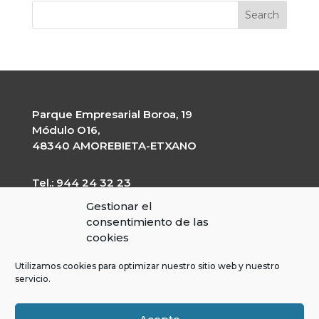
Parque Empresarial Boroa, 19
Módulo O16,
48340 AMOREBIETA-ETXANO
Tel.: 944 24 32 23
garapen@garapen.eus
Gestionar el
CIF: G-20227203
consentimiento de las
cookies
Utilizamos cookies para optimizar nuestro sitio web y nuestro
servicio.
Contractor’s profile
Transparency Portal
Legal Warning