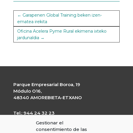
←
Garapenen Global Training beken izen-
ematea irekita
Oficina Acelera Pyme Rural ekimena ixteko
jardunaldia
→
Parque Empresarial Boroa, 19
Módulo O16,
48340 AMOREBIETA-ETXANO
Tel.: 944 24 32 23
garapen@garapen.eus
Gestionar el
CIF: G-20227203
consentimiento de las