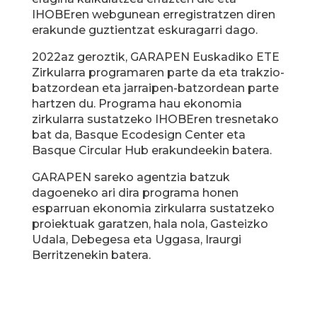
IHOBEren webgunean erregistratzen diren
erakunde guztientzat eskuragarri dago.
2022az geroztik, GARAPEN Euskadiko ETE
Zirkularra programaren parte da eta trakzio-
batzordean eta jarraipen-batzordean parte
hartzen du. Programa hau ekonomia
zirkularra sustatzeko IHOBEren tresnetako
bat da, Basque Ecodesign Center eta
Basque Circular Hub erakundeekin batera.
GARAPEN sareko agentzia batzuk
dagoeneko ari dira programa honen
esparruan ekonomia zirkularra sustatzeko
proiektuak garatzen, hala nola, Gasteizko
Udala, Debegesa eta Uggasa, Iraurgi
Berritzenekin batera.