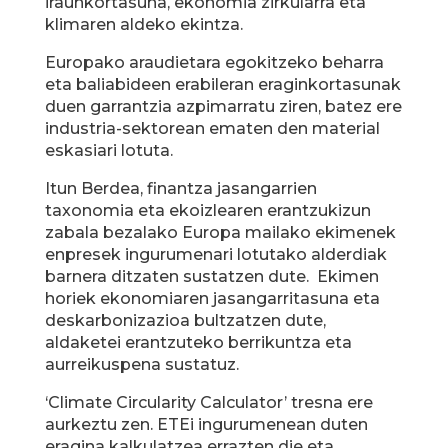
iraunkortasuna, ekonomia zirkularra eta
klimaren aldeko ekintza.
Europako araudietara egokitzeko beharra
eta baliabideen erabileran eraginkortasunak
duen garrantzia azpimarratu ziren, batez ere
industria-sektorean ematen den material
eskasiari lotuta.
Itun Berdea, finantza jasangarrien
taxonomia eta ekoizlearen erantzukizun
zabala bezalako Europa mailako ekimenek
enpresek ingurumenari lotutako alderdiak
barnera ditzaten sustatzen dute. Ekimen
horiek ekonomiaren jasangarritasuna eta
deskarbonizazioa bultzatzen dute,
aldaketei erantzuteko berrikuntza eta
aurreikuspena sustatuz.
‘Climate Circularity Calculator’ tresna ere
aurkeztu zen. ETEi ingurumenean duten
eragina kalkulatzea errazten die eta