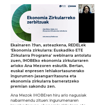
Ekainaren 19an, asteazkena, REDELek
‘Ekonomia zirkularra: Euskadiko ETE
Zirkularra Programa’ webinarra antolatu
zuen, IHOBEko ekonomia zirkularraren
arloko Ana Mezoren eskutik. Bertan,
euskal enpresen lehiakortasunerako
ingurumen-jasangarritasuna eta
ekonomia zirkularra barneratzeko
premian sakondu zen.
Ana Mezok IHOBEren hiru arlo nagusiak
nabarmendu zituen: ingurumenaren