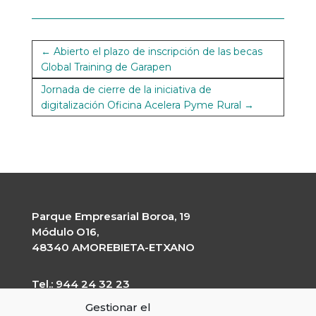
←
Abierto el plazo de inscripción de las becas
Global Training de Garapen
Jornada de cierre de la iniciativa de
digitalización Oficina Acelera Pyme Rural
→
Parque Empresarial Boroa, 19
Módulo O16,
48340 AMOREBIETA-ETXANO
Tel.: 944 24 32 23
garapen@garapen.eus
Gestionar el
CIF: G-20227203