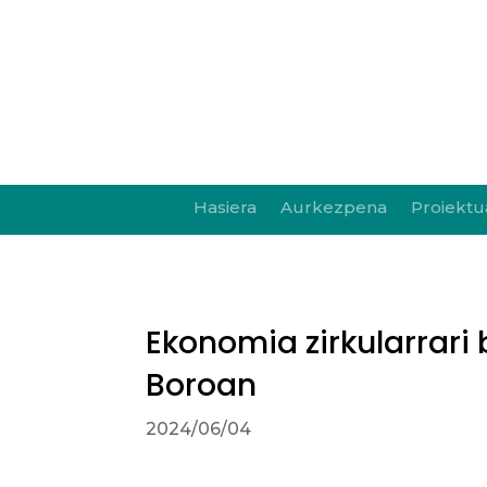
Hasiera
Aurkezpena
Proiektu
Ekonomia zirkularrari 
Boroan
2024/06/04