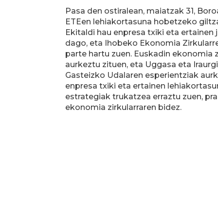
Pasa den ostiralean, maiatzak 31, Boro
ETEen lehiakortasuna hobetzeko giltza
Ekitaldi hau enpresa txiki eta ertainen
dago, eta Ihobeko Ekonomia Zirkular
parte hartu zuen. Euskadin ekonomia z
aurkeztu zituen, eta Uggasa eta Iraurg
Gasteizko Udalaren esperientziak aurk
enpresa txiki eta ertainen lehiakortas
estrategiak trukatzea erraztu zuen, pra
ekonomia zirkularraren bidez.