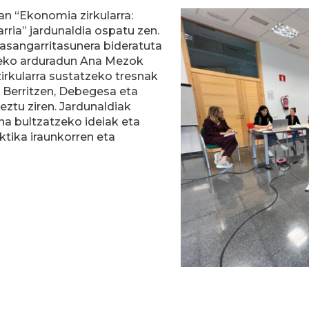
an “Ekonomia zirkularra:
rria” jardunaldia ospatu zen.
 jasangarritasunera bideratuta
reko arduradun Ana Mezok
irkularra sustatzeko tresnak
i Berritzen, Debegesa eta
eztu ziren. Jardunaldiak
una bultzatzeko ideiak eta
ktika iraunkorren eta