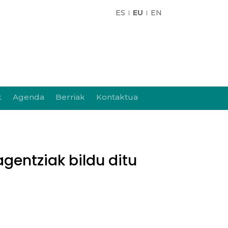
ES
EU
EN
k
Agenda
Berriak
Kontaktua
agentziak bildu ditu