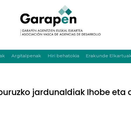
ak
Argitalpenak
Hiri behatokia
Erakunde Elkartua
buruzko jardunaldiak Ihobe eta 