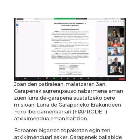
Joan den ostiralean, maiatzaren 3an,
Garapenek aurrerapauso nabarmena eman
zuen lurralde-garapena sustatzeko bere
misioan, Lurralde Garapeneko Erakundeen
Foro Iberoamerikarrari (FIAPRODET)
atxikimendua eman baitzion.
Foroaren bigarren topaketan egin zen
atxikimenduari esker, Garapenek baliabide