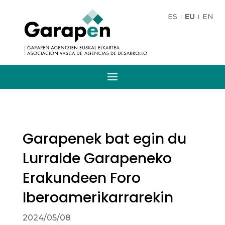
ES
EU
EN
Garapenek bat egin du
Lurralde Garapeneko
Erakundeen Foro
Iberoamerikarrarekin
2024/05/08