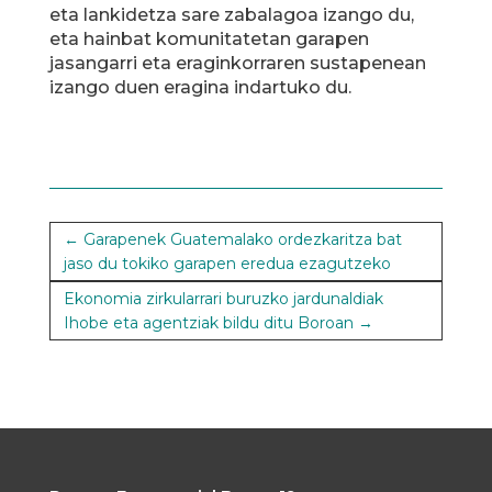
eta lankidetza sare zabalagoa izango du,
eta hainbat komunitatetan garapen
jasangarri eta eraginkorraren sustapenean
izango duen eragina indartuko du.
←
Garapenek Guatemalako ordezkaritza bat
jaso du tokiko garapen eredua ezagutzeko
Ekonomia zirkularrari buruzko jardunaldiak
Ihobe eta agentziak bildu ditu Boroan
→