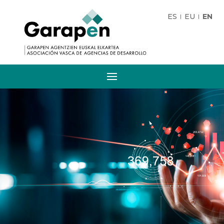
ES
EU
EN