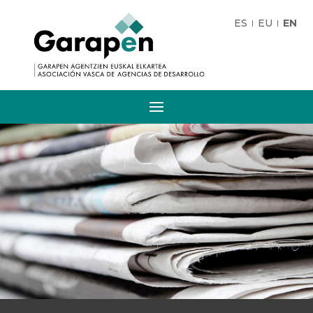
ES
EU
EN