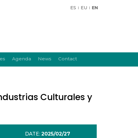
ES
EU
EN
ies
Agenda
News
Contact
dustrias Culturales y
DATE:
2025/02/27