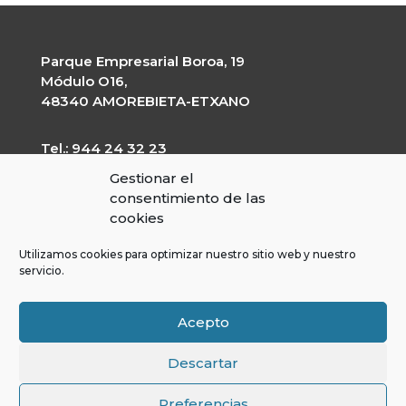
Parque Empresarial Boroa, 19
Módulo O16,
48340 AMOREBIETA-ETXANO
Tel.: 944 24 32 23
garapen@garapen.eus
Gestionar el
CIF: G-20227203
consentimiento de las
cookies
Utilizamos cookies para optimizar nuestro sitio web y nuestro
servicio.
Contractor’s profile
Transparency Portal
Legal Warning
Acepto
Cookies Policy
LOPD
Descartar
Preferencias