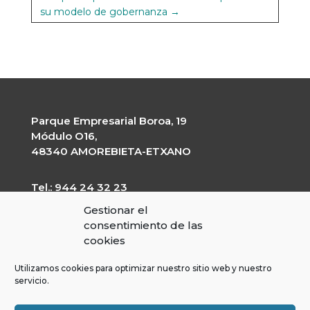
su modelo de gobernanza
→
Parque Empresarial Boroa, 19
Módulo O16,
48340 AMOREBIETA-ETXANO
Tel.: 944 24 32 23
garapen@garapen.eus
Gestionar el
CIF: G-20227203
consentimiento de las
cookies
Utilizamos cookies para optimizar nuestro sitio web y nuestro
servicio.
Contractor’s profile
Transparency Portal