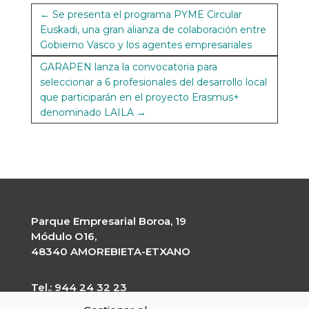
←
Se presenta el programa PYME Circular
Euskadi, una gran alianza de colaboración entre
Gobierno Vasco y los agentes empresariales
GARAPEN lanza la convocatoria para
seleccionar a 6 profesionales del desarrollo local
que participarán en el proyecto Erasmus+
denominado LAILA
→
Parque Empresarial Boroa, 19
Módulo O16,
48340 AMOREBIETA-ETXANO
Tel.: 944 24 32 23
garapen@garapen.eus