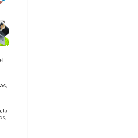
el
as,
 la
os,