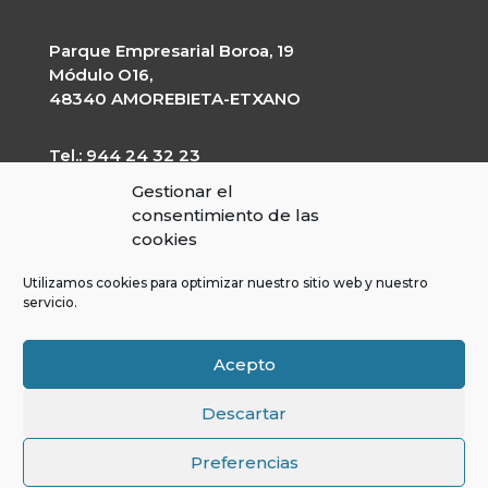
Parque Empresarial Boroa, 19
Módulo O16,
48340 AMOREBIETA-ETXANO
Tel.: 944 24 32 23
garapen@garapen.eus
Gestionar el
CIF: G-20227203
consentimiento de las
cookies
Utilizamos cookies para optimizar nuestro sitio web y nuestro
servicio.
Contractor’s profile
Transparency Portal
Legal Warning
Acepto
Cookies Policy
LOPD
Descartar
Preferencias